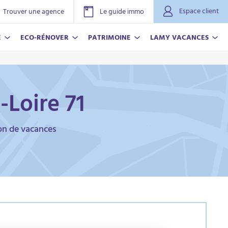
Espace client
Trouver une agence
Le guide immo
E
ECO-RÉNOVER
PATRIMOINE
LAMY VACANCES
Loire 71
ion de vacances
NOVER
ACANCES
r plus
r plus