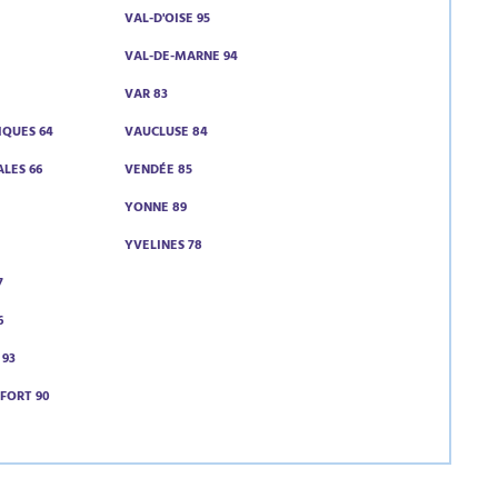
VAL-D'OISE 95
VAL-DE-MARNE 94
VAR 83
IQUES 64
VAUCLUSE 84
LES 66
VENDÉE 85
YONNE 89
YVELINES 78
7
6
 93
LFORT 90