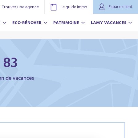
Espace client
Trouver une agence
Le guide immo
E
ECO-RÉNOVER
PATRIMOINE
LAMY VACANCES
 83
ion de vacances
NOVER
ACANCES
r plus
r plus