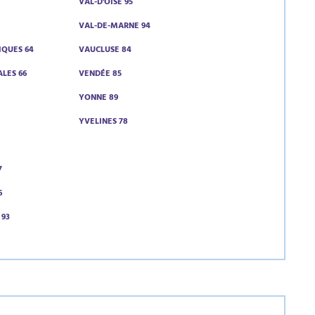
VAL-D'OISE 95
VAL-DE-MARNE 94
IQUES 64
VAUCLUSE 84
LES 66
VENDÉE 85
YONNE 89
1
YVELINES 78
7
6
 93