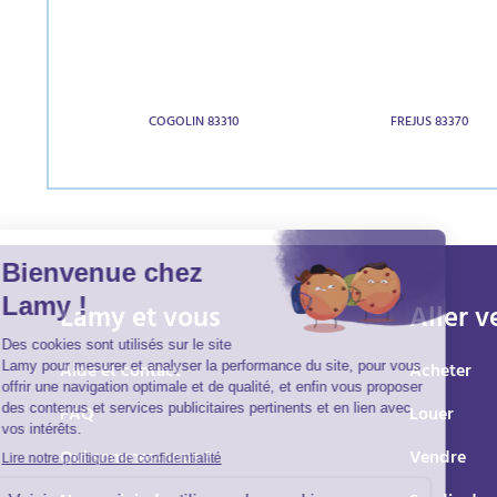
COGOLIN 83310
FREJUS 83370
Lamy et vous
Aller v
Aide et contact
Acheter
FAQ
Louer
Qui sommes-nous ?
Vendre