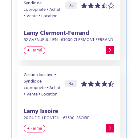
Syndic de
Évaluation de l’agence :
sur 5 étoiles
3.6
copropriété • Achat
• Vente • Location
Lamy Clermont-Ferrand
52 AVENUE JULIEN - 63000 CLERMONT FERRAND
● Fermé
Gestion locative •
Syndic de
Évaluation de l’agence :
sur 5 étoiles
4.3
copropriété • Achat
• Vente • Location
Lamy Issoire
20 RUE DU PONTEIL - 63500 ISSOIRE
● Fermé