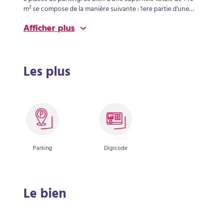
m² se compose de la manière suivante : 1ere partie d'une
surface de 58 m² actuellement louée 7 662,60 € HC/HT et
Afficher plus
d'une seconde partie libre de 82 m². Pour plus de
renseignements, contactez moi au O6 20 06 69 21
Les plus
Parking
Digicode
Le bien