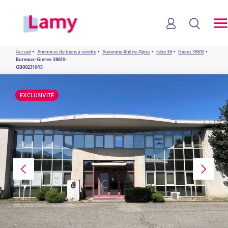
Accueil
•
Annonces de biens à vendre
•
Auvergne-Rhône-Alpes
•
Isère 38
•
Gieres 38610
•
Bureaux-Gieres-38610-
GB00231045
EXCLUSIVITÉ