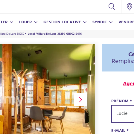
TER
LOUER
GESTION LOCATIVE
SYNDIC
VENDR
illard De Lans 38250
•
Local-Villard De Lans-38250-GB00216416
CONSEILS
NOS SERVICES
NOS SERVICES
NOS SERVICES
CONSEILS
Nos conseils pour vivre en copropriété
Assurance propriétaire non-occupant
Nos conseils pour réussir votre achat
Estimer mon bien
Estimer mon loyer
Ce
Estimer mon loyer
Parrainer un proche
Nos conseils pour bien vendre
Remplis
Nos conseils pour louer votre bien
Parrainer un proche
Agen
PRÉNOM
*
ECO-RÉ
LAMY V
En savoi
En savoi
E-MAIL
*