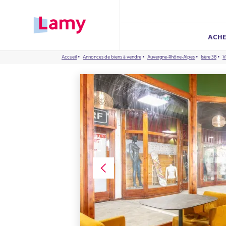
ACHE
Accueil
•
Annonces de biens à vendre
•
Auvergne-Rhône-Alpes
•
Isère 38
•
V
ACHETER UN BIEN
LOUER UN BIEN
FAIRE GÉRER UN BIEN
TROUVER UN SYNDIC
VENDRE UN BIEN
ECO-RÉNOVER
PATRIMOINE
LAMY VACANCES
Annonces de biens à vendre
Annonces de biens à louer
Confier ma gestion locative
Mon syndic de copropriété
Vendre mon logement
Réussir mon éco-rénovation
Conseil en Patrimoine Immobilier
Votre agence de location de vacances
Réussir mon achat immobilier
Ma location avec Lamy
Mandat LOYER GARANTI
Parrainer un proche
Eco-rénover mon logement
Mandat ESSENTIEL
Eco-rénover ma copropriété
Mandat LOCATION MEUBLEE
Mise en location