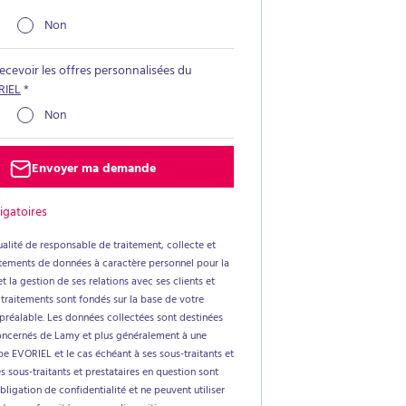
Non
recevoir les offres personnalisées du
RIEL
*
Non
Envoyer ma demande
igatoires
alité de responsable de traitement, collecte et
aitements de données à caractère personnel pour la
t la gestion de ses relations avec ses clients et
 traitements sont fondés sur la base de votre
réalable. Les données collectées sont destinées
oncernés de Lamy et plus généralement à une
e EVORIEL et le cas échéant à ses sous-traitants et
es sous-traitants et prestataires en question sont
ligation de confidentialité et ne peuvent utiliser