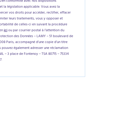
'en conformité avec nos dispositions
et la législation applicable. Vous avez la
xercer vos droits pour accéder, rectifier, effacer
imiter leurs traitements, vous y opposer et
tabilité de celles-ci en suivant la procédure
ien
ici
ou par courrier postal à l’attention du
rotection des Données – LAMY – 51 boulevard de
5008 Paris, accompagné d’une copie d’un titre
us pouvez également adresser une réclamation
NIL – 3 place de Fontenoy – TSA 80715 – 75334
7.