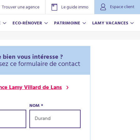
Espace client
Trouver une agence
Le guide immo
E
ECO-RÉNOVER
PATRIMOINE
LAMY VACANCES
 bien vous intéresse ?
sez ce formulaire de contact
ce Lamy Villard de Lans
NOM
*
NOVER
ACANCES
r plus
r plus